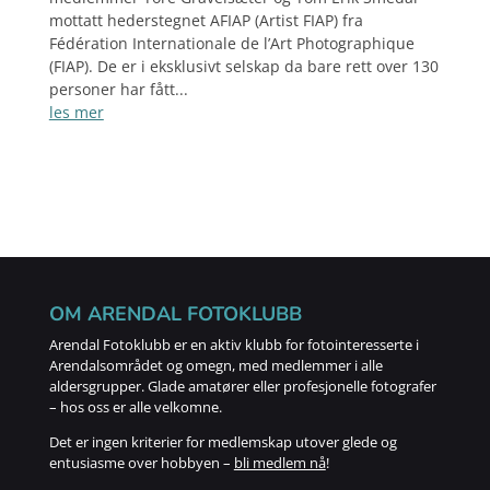
mottatt hederstegnet AFIAP (Artist FIAP) fra
Fédération Internationale de l’Art Photographique
(FIAP). De er i eksklusivt selskap da bare rett over 130
personer har fått...
les mer
OM ARENDAL FOTOKLUBB
Arendal Fotoklubb er en aktiv klubb for fotointeresserte i
Arendalsområdet og omegn, med medlemmer i alle
aldersgrupper. Glade amatører eller profesjonelle fotografer
– hos oss er alle velkomne.
Det er ingen kriterier for medlemskap utover glede og
entusiasme over hobbyen –
bli medlem nå
!