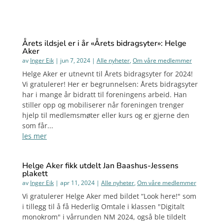
Årets ildsjel er i år «Årets bidragsyter»: Helge
Aker
av
Inger Eik
|
jun 7, 2024
|
Alle nyheter
,
Om våre medlemmer
Helge Aker er utnevnt til Årets bidragsyter for 2024!
Vi gratulerer! Her er begrunnelsen: Årets bidragsyter
har i mange år bidratt til foreningens arbeid. Han
stiller opp og mobiliserer når foreningen trenger
hjelp til medlemsmøter eller kurs og er gjerne den
som får...
les mer
Helge Aker fikk utdelt Jan Baashus-Jessens
plakett
av
Inger Eik
|
apr 11, 2024
|
Alle nyheter
,
Om våre medlemmer
Vi gratulerer Helge Aker med bildet “Look here!" som
i tillegg til å få Hederlig Omtale i klassen "Digitalt
monokrom" i vårrunden NM 2024, også ble tildelt