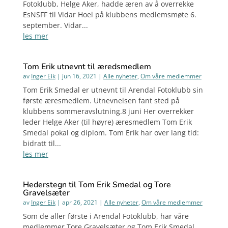
Fotoklubb, Helge Aker, hadde æren av å overrekke
EsNSFF til Vidar Hoel på klubbens medlemsmøte 6.
september. Vidar...
les mer
Tom Erik utnevnt til æredsmedlem
av
Inger Eik
|
jun 16, 2021
|
Alle nyheter
,
Om våre medlemmer
Tom Erik Smedal er utnevnt til Arendal Fotoklubb sin
første æresmedlem. Utnevnelsen fant sted på
klubbens sommeravslutning.8 juni Her overrekker
leder Helge Aker (til høyre) æresmedlem Tom Erik
Smedal pokal og diplom. Tom Erik har over lang tid:
bidratt til...
les mer
Hederstegn til Tom Erik Smedal og Tore
Gravelsæter
av
Inger Eik
|
apr 26, 2021
|
Alle nyheter
,
Om våre medlemmer
Som de aller første i Arendal Fotoklubb, har våre
medlemmer Tore Gravelsæter og Tom Erik Smedal