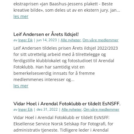
ekstraprisen «Jan Baashus-Jessens plakett - Beste
kreative bilde», som deles ut av en ekstern jury. Jan...
les mer
Leif Andersen er Årets Ildsjel!
av
Inger Eik
|
jun 14, 2023
|
Alle nyheter
,
Om våre medlemmer
Leif Andersen tildeles prisen Årets ildsjel 2022/2023
for sitt utrettelig arbeid med å tilrettelegge og
ferdigstille klubblokalet og fotostudioet til Arendal
Fotoklubb. Han har samtidig vist en
bemerkelsesverdig innsats for å fremme
medlemmenes interesser og...
les mer
Vidar Hoel i Arendal Fotoklubb er tildelt EsNSFF.
av
Inger Eik
|
des 31, 2022
|
Alle nyheter
,
Om våre medlemmer
Vidar Hoel i Arendal Fotoklubb er tildelt EsNSFF:
Eksellense Service Norsk Selskap For Fotografi, for
administrativ tjeneste. Tidligere leder i Arendal