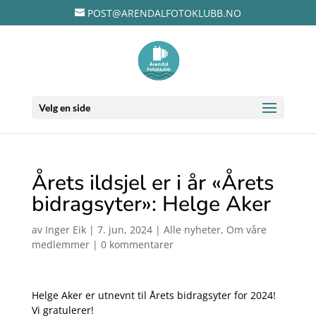
POST@ARENDALFOTOKLUBB.NO
Velg en side
Årets ildsjel er i år «Årets
bidragsyter»: Helge Aker
av
Inger Eik
|
7. jun, 2024
|
Alle nyheter
,
Om våre
medlemmer
|
0 kommentarer
Helge Aker er utnevnt til Årets bidragsyter for 2024!
Vi gratulerer!