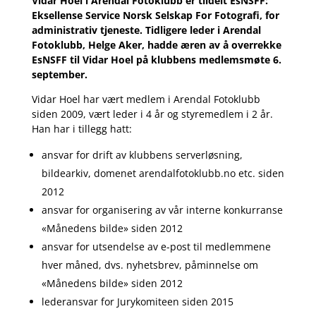
Vidar Hoel i Arendal Fotoklubb er tildelt EsNSFF:
Eksellense Service Norsk Selskap For Fotografi, for
administrativ tjeneste. Tidligere leder i Arendal
Fotoklubb, Helge Aker, hadde æren av å overrekke
EsNSFF til Vidar Hoel på klubbens medlemsmøte 6.
september.
Vidar Hoel har vært medlem i Arendal Fotoklubb
siden 2009, vært leder i 4 år og styremedlem i 2 år.
Han har i tillegg hatt:
ansvar for drift av klubbens serverløsning,
bildearkiv, domenet arendalfotoklubb.no etc. siden
2012
ansvar for organisering av vår interne konkurranse
«Månedens bilde» siden 2012
ansvar for utsendelse av e-post til medlemmene
hver måned, dvs. nyhetsbrev, påminnelse om
«Månedens bilde» siden 2012
lederansvar for Jurykomiteen siden 2015