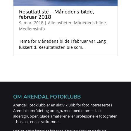
Resultatliste – Månedens bilde,
februar 2018
9. mar, 2018
|
Alle nyheter
,
Månedens bilde
,
Medlemsinfo
Tema for Månedens bilde i februar var Lang
lukkertid. Resultatlisten ble som...
OM ARENDAL FOTOKLUBB
Arendal Fotoklubb er en aktiv klubb for fotointeresserte i
Arendalsområdet og omegn, med medlemmer i alle
aldersgrupper. Glade amatører eller profesjonelle fotografer
– hos oss er alle velkomne.