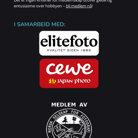
Det er ingen kriterier for medlemskap utover glede og
entusiasme over hobbyen –
bli medlem nå
!
I SAMARBEID MED: