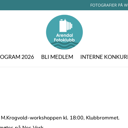
FOTOGRAFIER PÅ W
OGRAM 2026
BLI MEDLEM
INTERNE KONKUR
 på M.Krogvold-workshoppen kl. 18:00, Klubbrommet.
i møtes på Nes Verk.