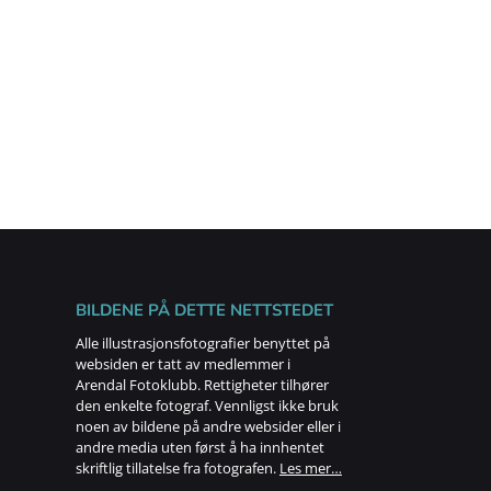
BILDENE PÅ DETTE NETTSTEDET
Alle illustrasjonsfotografier benyttet på
websiden er tatt av medlemmer i
Arendal Fotoklubb. Rettigheter tilhører
den enkelte fotograf. Vennligst ikke bruk
noen av bildene på andre websider eller i
andre media uten først å ha innhentet
skriftlig tillatelse fra fotografen.
Les mer…