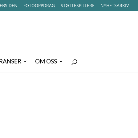
EBSIDEN
FOTOOPPDRAG
STØTTESPILLERE
NYHETSARKIV
RANSER
OM OSS