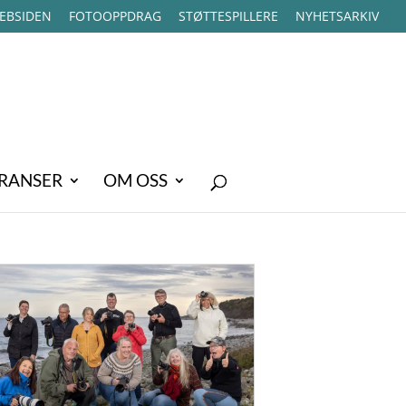
EBSIDEN
FOTOOPPDRAG
STØTTESPILLERE
NYHETSARKIV
RANSER
OM OSS