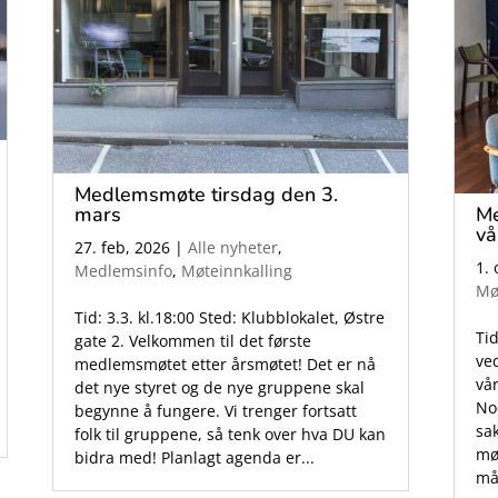
Medlemsmøte tirsdag den 3.
mars
Me
vå
27. feb, 2026
|
Alle nyheter
,
1. 
Medlemsinfo
,
Møteinnkalling
Mø
Tid: 3.3. kl.18:00 Sted: Klubblokalet, Østre
Tid
gate 2. Velkommen til det første
ve
medlemsmøtet etter årsmøtet! Det er nå
vå
det nye styret og de nye gruppene skal
No
begynne å fungere. Vi trenger fortsatt
sa
folk til gruppene, så tenk over hva DU kan
mø
bidra med! Planlagt agenda er...
må