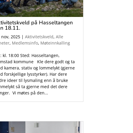
tivitetskveld på Hasseltangen
n 18.11.
. nov, 2025
|
Aktivitetskveld
,
Alle
heter
,
Medlemsinfo
,
Møteinnkalling
: kl. 18:00 Sted: Hasseltangen,
imstad kommune Kle dere godt og ta
d kamera, stativ og lommelykt (gjerne
 forskjellige lysstyrker). Har dere
dre ideer til lysmaling enn å bruke
mmelykt så ta gjerne med det dere
enger. Vi møtes på den...