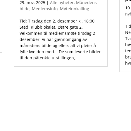
29. nov, 2025
|
Alle nyheter
,
Månedens
10
bilde
,
Medlemsinfo
,
Møteinnkalling
ny
Tid: Tirsdag den 2. desember kl. 18:00
Tid
Sted: Klubblokalet, Østre gate 2.
Ne
Velkommen til medlemsmøte tirsdag 2
Tv
desember! Vi har gjennomgang av
hø
månedens bilde og ellers alt vi pleier å
tem
fylle kvelden med. De som leverte bilder
br
til den påtenkte utstillingen,...
hve