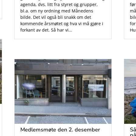
agenda, dvs. litt fra styret og grupper,
fø
bl.a. om ny ordning med Månedens
må
bilde. Det vil også bli snakk om det
bil
kommende årsmøtet og hva vi må gjøre i
for
forkant av det. Så har vi...
Hus
Medlemsmøte den 2. desember
Så
på