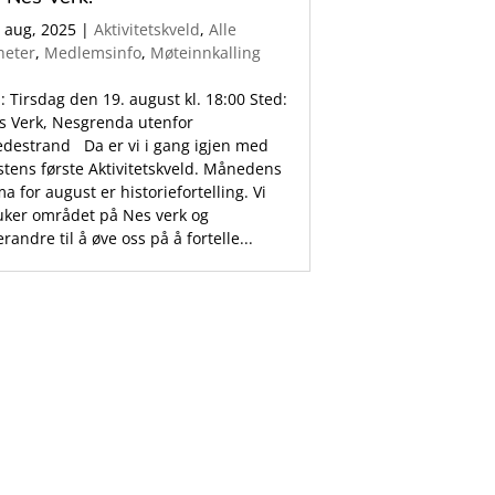
. aug, 2025
|
Aktivitetskveld
,
Alle
heter
,
Medlemsinfo
,
Møteinnkalling
: Tirsdag den 19. august kl. 18:00 Sted:
s Verk, Nesgrenda utenfor
edestrand Da er vi i gang igjen med
stens første Aktivitetskveld. Månedens
a for august er historiefortelling. Vi
uker området på Nes verk og
randre til å øve oss på å fortelle...