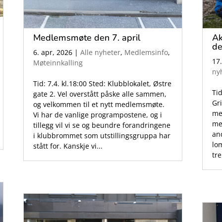
Medlemsmøte den 7. april
Ak
de
6. apr, 2026
|
Alle nyheter
,
Medlemsinfo
,
17
Møteinnkalling
ny
Tid: 7.4. kl.18:00 Sted: Klubblokalet, Østre
Tid
gate 2. Vel overstått påske alle sammen,
Gr
og velkommen til et nytt medlemsmøte.
me
Vi har de vanlige programpostene, og i
med
tillegg vil vi se og beundre forandringene
an
i klubbrommet som utstillingsgruppa har
lo
stått for. Kanskje vi...
tr