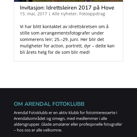
Invitasjon: Idrettsleiren 2017 på Hove
15. mai, 2017
|
Alle nyheter
,
Fotooppdrag
Vi har blitt kontaktet av idrettskretsen om å
stille som arrangementsfotografer under
sommerens leir; 25.–29. juni. Her blir det
muligheter for action, portrett, dyr – dette kan
bli årets helg for de som blir med!
OM ARENDAL FOTOKLUBB
Arendal Fotoklubb er en aktiv klubb for fotointeresserte i
Arendalsområdet og omegn, med medlemmer i alle
aldersgrupper. Glade amatører eller profesjonelle fotografer
– hos oss er alle velkomne.