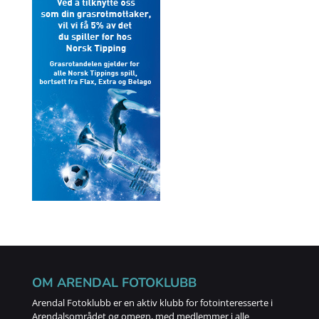
OM ARENDAL FOTOKLUBB
Arendal Fotoklubb er en aktiv klubb for fotointeresserte i
Arendalsområdet og omegn, med medlemmer i alle