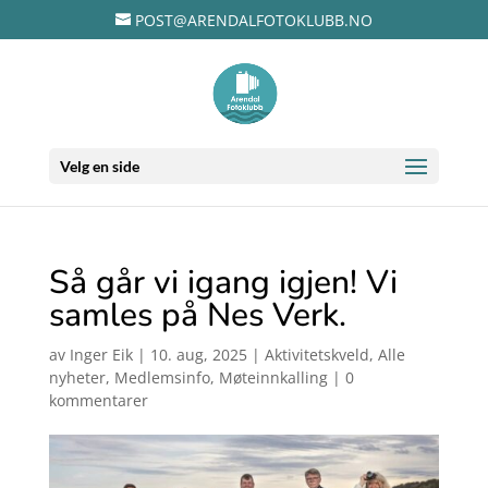
POST@ARENDALFOTOKLUBB.NO
Velg en side
Så går vi igang igjen! Vi
samles på Nes Verk.
av
Inger Eik
|
10. aug, 2025
|
Aktivitetskveld
,
Alle
nyheter
,
Medlemsinfo
,
Møteinnkalling
|
0
kommentarer