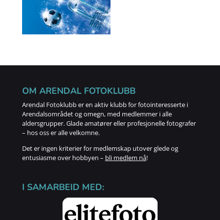
OM ARENDAL FOTOKLUBB
Arendal Fotoklubb er en aktiv klubb for fotointeresserte i
Arendalsområdet og omegn, med medlemmer i alle
aldersgrupper. Glade amatører eller profesjonelle fotografer
– hos oss er alle velkomne.
Det er ingen kriterier for medlemskap utover glede og
entusiasme over hobbyen –
bli medlem nå
!
I SAMARBEID MED: