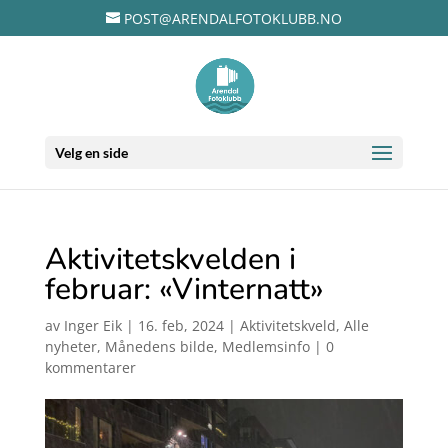
POST@ARENDALFOTOKLUBB.NO
Velg en side
Aktivitetskvelden i
februar: «Vinternatt»
av
Inger Eik
|
16. feb, 2024
|
Aktivitetskveld
,
Alle
nyheter
,
Månedens bilde
,
Medlemsinfo
|
0
kommentarer