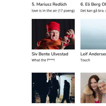
5. Mariusz Redlich
6. Eli Berg O
love is in the air (17 poeng)
Det kan gå bra.
Siv Bente Ulvestad
Leif Anderse
What the f***!
Touch