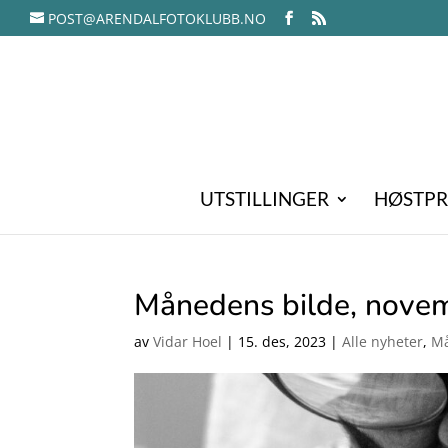
POST@ARENDALFOTOKLUBB.NO
UTSTILLINGER
HØSTPR
Månedens bilde, nove
av
Vidar Hoel
|
15. des, 2023
|
Alle nyheter
,
Må