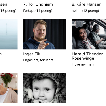
lsen
7. Tor Undhjem
8. Kåre Hansen
 (16 poeng)
Fortapt (14 poeng)
neiiiii. (12 poeng)
n
Inger Eik
Harald Theodor
Rosenvinge
Engasjert, fokusert
I love my man