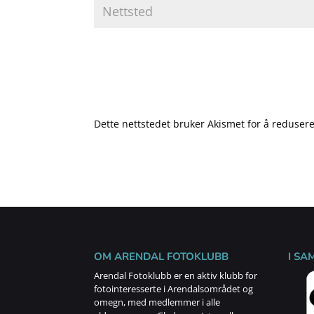
Dette nettstedet bruker Akismet for å reduse
OM ARENDAL FOTOKLUBB
I SA
Arendal Fotoklubb er en aktiv klubb for
fotointeresserte i Arendalsområdet og
omegn, med medlemmer i alle