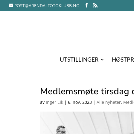
POST@ARENDALFOTOKLUBB.NO
UTSTILLINGER
HØSTPR
Medlemsmøte tirsdag d
av
Inger Eik
|
6. nov, 2023
|
Alle nyheter
,
Medl