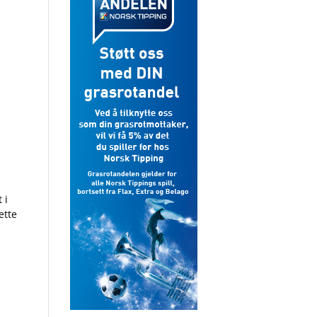
 i
ette