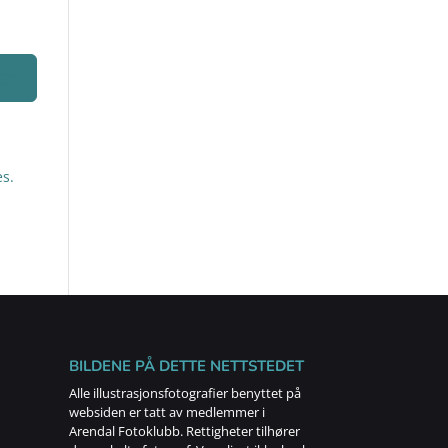
s.
BILDENE PÅ DETTE NETTSTEDET
Alle illustrasjonsfotografier benyttet på
websiden er tatt av medlemmer i
Arendal Fotoklubb. Rettigheter tilhører