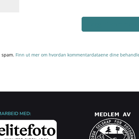
re spam.
Finn ut mer om hvordan kommentardataene dine behandle
MARBEID MED: