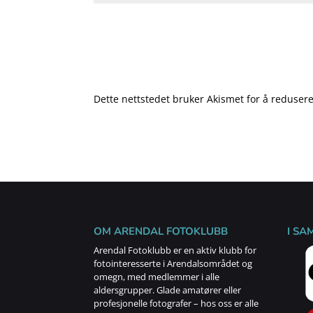
Dette nettstedet bruker Akismet for å reduse
OM ARENDAL FOTOKLUBB
I SA
Arendal Fotoklubb er en aktiv klubb for
fotointeresserte i Arendalsområdet og
omegn, med medlemmer i alle
aldersgrupper. Glade amatører eller
profesjonelle fotografer – hos oss er alle