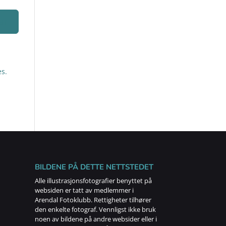
s.
BILDENE PÅ DETTE NETTSTEDET
Alle illustrasjonsfotografier benyttet på
websiden er tatt av medlemmer i
Arendal Fotoklubb. Rettigheter tilhører
den enkelte fotograf. Vennligst ikke bruk
noen av bildene på andre websider eller i