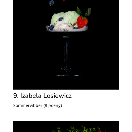
9. Izabela Losiewicz
Sommervibber (8 poeng)