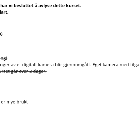
ar vi besluttet å avlyse dette kurset.
lart.
00
ing!
nger av et digitalt kamera blir gjennomgått. Eget kamera med tilgan
urset går over 2 dager.
m er mye brukt