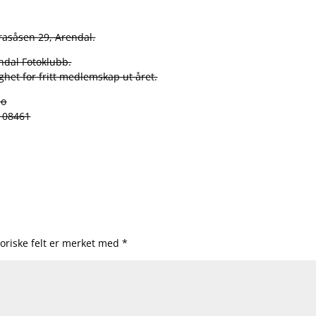
rasåsen 29, Arendal.
ndal Fotoklubb.
het for fritt medlemskap ut året.
no
1108461
oriske felt er merket med
*