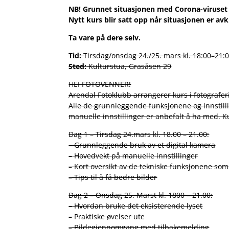
NB! Grunnet situasjonen med Corona-viruset h
Nytt kurs blir satt opp når situasjonen er avk
Ta vare på dere selv.
Tid:
Tirsdag/onsdag 24./25. mars kl. 18:00–21:
Sted:
Kulturstua, Grasåsen 29
HEI FOTOVENNER!
Arendal Fotoklubb arrangerer kurs i fotografer
Alle de grunnleggende funksjonene og innstilli
manuelle innstillinger er anbefalt å ha med. K
Dag 1 – Tirsdag 24.mars kl. 18.00 – 21.00:
– Grunnleggende bruk av et digital kamera
– Hovedvekt på manuelle innstillinger
– Kort oversikt av de tekniske funksjonene so
– Tips til å få bedre bilder
Dag 2 – Onsdag 25. Marst kl. 1800 – 21.00:
– Hvordan bruke det eksisterende lyset
– Praktiske øvelser ute
– Bildegjennomgang med tilbakemelding