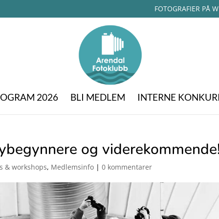
FOTOGRAFIER PÅ W
OGRAM 2026
BLI MEDLEM
INTERNE KONKUR
 nybegynnere og viderekommende
s & workshops
,
Medlemsinfo
|
0 kommentarer