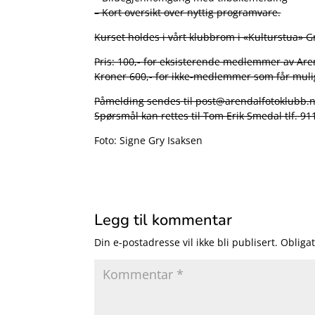
– Kort oversikt over nyttig programvare.
Kurset holdes i vårt klubbrom i «Kulturstua» G
Pris: 100,- for eksisterende medlemmer av Are
Kroner 600,- for ikke-medlemmer som får mulig
Påmelding sendes til post@arendalfotoklubb.
Spørsmål kan rettes til Tom Erik Smedal tlf. 9
Foto: Signe Gry Isaksen
Legg til kommentar
Din e-postadresse vil ikke bli publisert.
Obligat