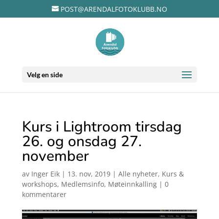
POST@ARENDALFOTOKLUBB.NO
Velg en side
Kurs i Lightroom tirsdag
26. og onsdag 27.
november
av
Inger Eik
|
13. nov, 2019
|
Alle nyheter
,
Kurs &
workshops
,
Medlemsinfo
,
Møteinnkalling
|
0
kommentarer