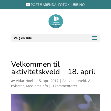
POST@ARENDALFOTOKLUBB.NO
Velg en side
Velkommen til
aktivitetskveld – 18. april
av
Vidar Hoel
|
15. apr, 2017
|
Aktivitetskveld
,
Alle
nyheter
,
Medlemsinfo
|
0 kommentarer