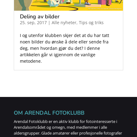
Deling av bilder
25. sep, 2017
|
Alle nyheter
,
Tips og triks
I og utenfor klubben skjer det at du har tatt
noen bilder du ønske å dele eller sende fra
deg, men hvordan gjør du det? I denne
artikkelen går vi igjennom de vanlige
metodene.
OM ARENDAL FOTOKLUBB
Arendal Fotoklubb er en aktiv klubb for fotointeresserte i
Arendalsområdet og omegn, med medlemmer i alle
aldersgrupper. Glade amatører eller profesjonelle fotografer