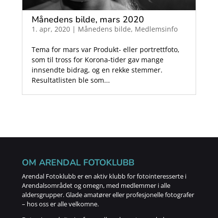
Månedens bilde, mars 2020
1. apr, 2020
|
Månedens bilde
,
Medlemsinfo
Tema for mars var Produkt- eller portrettfoto,
som til tross for Korona-tider gav mange
innsendte bidrag, og en rekke stemmer.
Resultatlisten ble som...
OM ARENDAL FOTOKLUBB
Arendal Fotoklubb er en aktiv klubb for fotointeresserte i
Arendalsområdet og omegn, med medlemmer i alle
aldersgrupper. Glade amatører eller profesjonelle fotografer
– hos oss er alle velkomne.